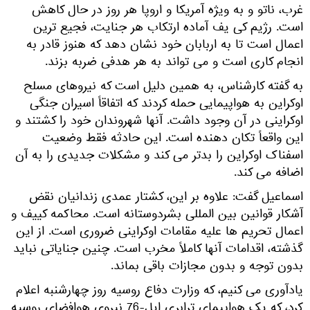
غرب، ناتو و به ویژه آمریکا و اروپا هر روز در حال کاهش
است. رژیم کی یف آماده ارتکاب هر جنایت، فجیع ترین
اعمال است تا به اربابان خود نشان دهد که هنوز قادر به
انجام کاری است و می تواند به هر هدفی ضربه بزند.
به گفته کارشناس، به همین دلیل است که نیروهای مسلح
اوکراین به هواپیمایی حمله کردند که اتفاقاً اسیران جنگی
اوکراینی در آن وجود داشت. آنها شهروندان خود را کشتند و
این واقعاً تکان دهنده است. این حادثه فقط وضعیت
اسفناک اوکراین را بدتر می کند و مشکلات جدیدی را به آن
اضافه می کند.
اسماعیل گفت: علاوه بر این، کشتار عمدی زندانیان نقض
آشکار قوانین بین المللی بشردوستانه است. محاکمه کی‎یف و
اعمال تحریم ها علیه مقامات اوکراینی ضروری است. از این
گذشته، اقدامات آنها کاملاً مخرب است. چنین جنایاتی نباید
بدون توجه و بدون مجازات باقی بماند.
یادآوری می کنیم، که وزارت دفاع روسیه روز چهارشنبه اعلام
کرد، که یک هواپیمای ترابری ایل-76 نیروی هوافضای روسیه