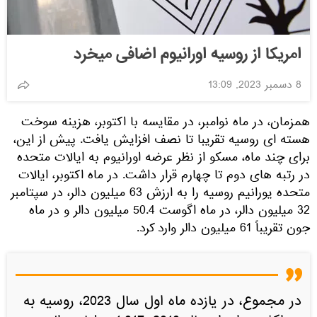
امریکا از روسیه اورانیوم اضافی میخرد
8 دسمبر 2023, 13:09
همزمان، در ماه نوامبر، در مقایسه با اکتوبر، هزینه سوخت
هسته ای روسیه تقریبا تا نصف افزایش یافت. پیش از این،
برای چند ماه، مسکو از نظر عرضه اورانیوم به ایالات متحده
در رتبه های دوم تا چهارم قرار داشت. در ماه اکتوبر، ایالات
متحده یورانیم روسیه را به ارزش 63 میلیون دالر، در سپتامبر
32 میلیون دالر، در ماه اگوست 50.4 میلیون دالر و در ماه
جون تقریباً 61 میلیون دالر وارد کرد.
در مجموع، در یازده ماه اول سال 2023، روسیه به