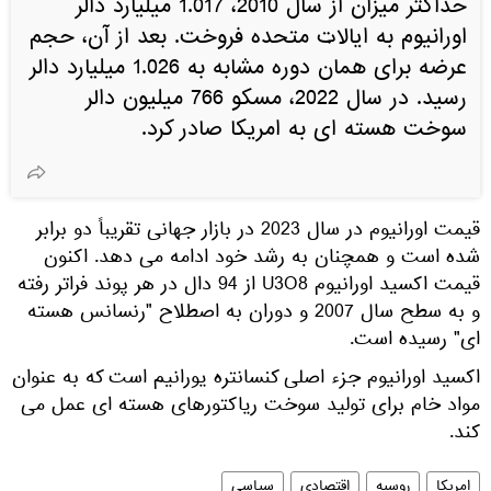
حداکثر میزان از سال 2010، 1.017 میلیارد دالر
اورانیوم به ایالات متحده فروخت. بعد از آن، حجم
عرضه برای همان دوره مشابه به 1.026 میلیارد دالر
رسید. در سال 2022، مسکو 766 میلیون دالر
سوخت هسته ای به امریکا صادر کرد.
قیمت اورانیوم در سال 2023 در بازار جهانی تقریباً دو برابر
شده است و همچنان به رشد خود ادامه می دهد. اکنون
قیمت اکسید اورانیوم U3O8 از 94 دال در هر پوند فراتر رفته
و به سطح سال 2007 و دوران به اصطلاح "رنسانس هسته
ای" رسیده است.
اکسید اورانیوم جزء اصلی کنسانتره یورانیم است که به عنوان
مواد خام برای تولید سوخت ریاکتورهای هسته ای عمل می
کند.
امریکا
روسیه
اقتصادی
سیاسی