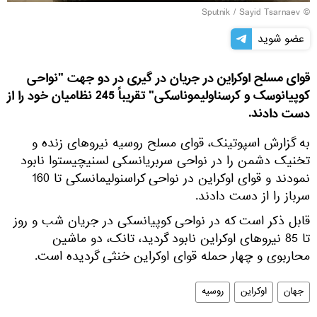
© Sputnik / Sayid Tsarnaev
عضو شوید
قوای مسلح اوکراین در جریان در گیری در دو جهت "نواحی
کوپیانوسک و کرسناولیموناسکی" تقریباً 245 نظامیان خود را از
دست دادند.
به گزارش اسپوتینک، قوای مسلح روسیه نیروهای زنده و
تخنیک دشمن را در نواحی سربریانسکی لسنیچیستوا نابود
نمودند و قوای اوکراین در نواحی کراسنولیمانسکی تا 160
سرباز را از دست دادند.
قابل ذکر است که در نواحی کوپیانسکی در جریان شب و روز
تا 85 نیروهای اوکراین نابود گردید، تانک، دو ماشین
محاربوی و چهار حمله قوای اوکراین خنثی گردیده است.
جهان
اوکراین
روسیه