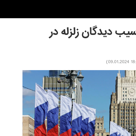
یب دیدگان زلزله در
)
18:28 09