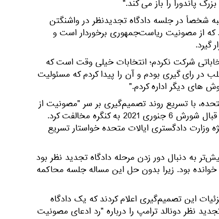
گ پاندورا را باز می کند."
نبه شخصاً در جلسه دادگاه تجدیدنظر در واشنگتن
د که از مصونیت ریاست‌جمهوری برخوردار است و
 گیرد.
خاباتی شرکت نکردم؛ انتخابات خیلی وقت است که
ب در رای گیری بودم و آن را پیدا کردم که مسئولیت
ش های دیگر اداره کردم."
تحده، با تسریع روند تصمیم‌گیری بر سر "مصونیت از
تعقیب قضایی" دونالد ترامپ در قبال شورش 6 جنوری 2021 به کنگره مخالفت کرد.
 وزارت دادگستری ایالات متحده خواستار تسریع
‌تر به دنبال دور زدن مرحله دادگاه تجدید نظر بود
خوانده بود. زیرا بدون حل این مساله جلسه محاکمه
یات این تصمیم‌گیری اعلام کردند که یک دادگاه
دید نظر دونالد ترامپ را درباره "رد ادعای مصونیت