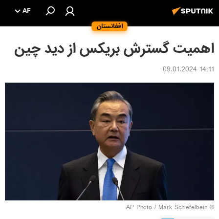
AF
افغانستان
اهمیت گسترش بریکس از دید چین
14:11 09.01.2024
© AP Photo / Mark Schiefelbein