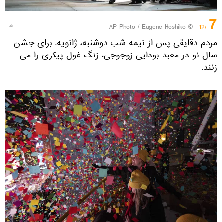
7
© AP Photo / Eugene Hoshiko
/12
مردم دقایقی پس از نیمه شب دوشنبه، ژانویه، برای جشن
سال نو در معبد بودایی زوجوجی، زنگ غول پیکری را می
زنند.