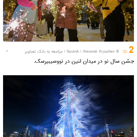
2
© Sputnik / Alexandr Kryazhev
/
مراجعه به بانک تصاویر
/12
جشن سال نو در میدان لنین در نووسیبیرسک.