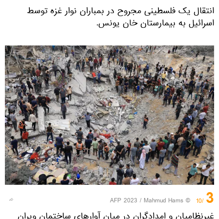
انتقال یک فلسطینی مجروح در بمباران نوار غزه توسط
اسرائیل به بیمارستان خان یونس.
3
© AFP 2023 / Mahmud Hams
/10
غیرنظامیان و امدادگران در میان آوارهای ساختمان ویران