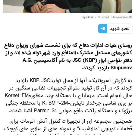
© Sputnik / Mikhail Klimentiev
عضو شوید
روسای هیات ادارات دفاع که برای نشست شورای وزیران دفاع
کشورهای مستقل مشترک المنافع وارد شهر توله شده اند و از
دفتر طراحی ابزار JSC (KBP) به نام آکادمیسین A.G.
Shipunov بازدید کردند.
به گزارش اسپوتنیک، آنها از محل تولیدKBP JSC بازدید
کردند که در آن کار تولید متواتر تجهیزات نظامی سنگین در
حال انجام است. مهمانان با دستگاه چند منظورهKornet-EM
بر روی شاسی چرخدار تایفون-K، BMP-2M با محفظه جنگی
برژوک و دستگاه راکت دافع هوایی Pantsir-S1 آشنا شدند.
همچنین مجموعه ای از تجهیزات کنترل آتش اتومات برای
قطعات توپچی "مالاشیت" و نمونه های از سلاح های کوچک