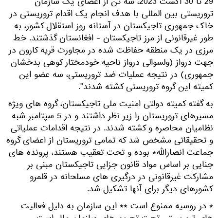
29 تا 30 اگست 2023، سه تن از اعضای یک سازمان
تروریستی بین المللی با هدف انجام یک اقدام تروریستی در
خاک جمهوری تاجیکستان در آستانه روز استقلال کشور، به
طور غیرقانونی از مرز تاجیکستان - افغانستان گذشتند. خط
مرزی در یک منطقه حفاظت شده در مجاورت قریه کارون در
جهت درواز (ولسوالی درواز ناحیه خودمختار کوهی بدخشان
جمهوری) در نتیجه عملیات ضد تروریستی، سه عضو این
کمیته این گروه تروریستی کشته شدند".
به گفته کمیته دولتی امنیت ملی تاجیکستان، گروه های ویژه
مسیرهای تروریستان را زیر نظر داشتند و در 5 سپتامبر شبه
نظامیان محاصره و کشته شدند. در نتیجه اقدامات عملیاتی
و تحقیقاتی مشخص شد که تمامی تروریستان از اعضای گروه
جماعت انصارالله* بوده و تحت تعقیب هستند، پرونده های
جنایی بر اساس مواد قانون جزایی تاجیکستان مبنی بر
مشارکت غیرقانونی در درگیری های مسلحانه در قلمرو
کشورهای دیگر برای آنها تشکیل شد.
* در روسیه ممنوع است ** این سازمان به دلیل فعالیت