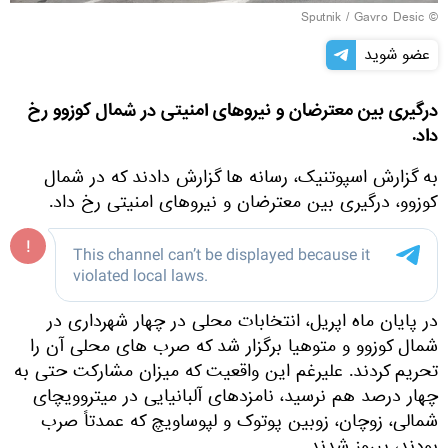
© Sputnik / Gavro Desic
عضو شوید
درگیری بین معترضان و نیروهای امنیتی در شمال کوزوو رخ
داد.
به گزارش اسپوتنیک، رسانه ها گزارش دادند که در شمال
کوزوو، درگیری بین معترضان و نیروهای امنیتی رخ داد.
در پایان ماه اپریل، انتخابات محلی در چهار شهرداری در
شمال کوزوو و متوهیا برگزار شد که صرب های محلی آن را
تحریم کردند. علیرغم این واقعیت که میزان مشارکت حتی به
چهار درصد هم نرسید، نامزدهای آلبانیایی در میتروویچای
شمالی، زوچان، زوبین پوتوک و لپوساویچ که عمدتاً صرب