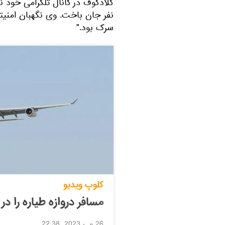
گلادکوف در کانال تلگرامی خود
نفر جان باخت. وی نگهبان امنیتی
سرک بود."
کلوپ ویدیو
مسافر دروازه طیاره را در ارتفاع 250 متری از