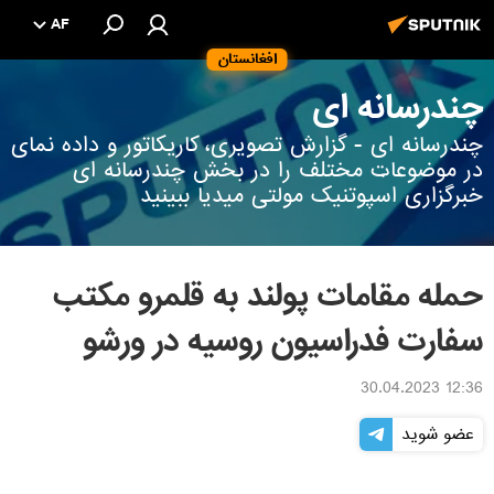
AF
افغانستان
چندرسانه ای
چندرسانه ای - گزارش تصویری، کاریکاتور و داده نمای
در موضوعات مختلف را در بخش چندرسانه ای
خبرگزاری اسپوتنیک مولتی میدیا ببینید
حمله مقامات پولند به قلمرو مکتب
سفارت فدراسیون روسیه در ورشو
12:36 30.04.2023
عضو شوید