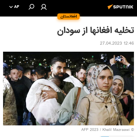
AF
افغانستان
تخلیه افغانها از سودان
12:46 27.04.2023
© AFP 2023 / Khalil Mazraawi