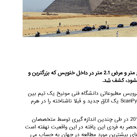
اتاق جدیدی به طول بیش از پنج متر و عرض 2.1 متر در داخل خئوپس که بزرگترین و
یشود، کشف شد.
سرویس مطبوعاتی دانشگاه فنی مونیخ یک تیم بین
المللی از باستان شناسان ScanPyramids یک اتاق جدید و قبلا ناشناخته را در هرم
فرضیه وجود این فضا در سال 2016 در طی چندین اندازه گیری توسط متخصصان
حصر به فردی این یافته در این واقعیت نهفته است
ای بیشترین مورد مطالعه در جهان به حساب می