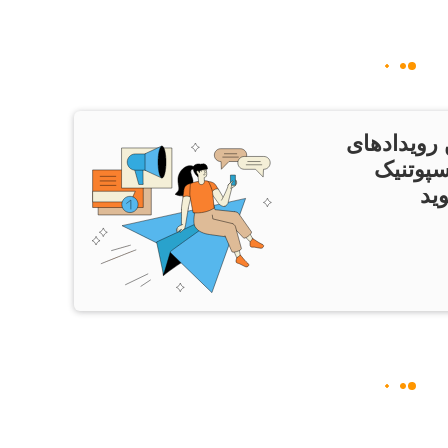
 رویدادهای
سپوتنیک
ید