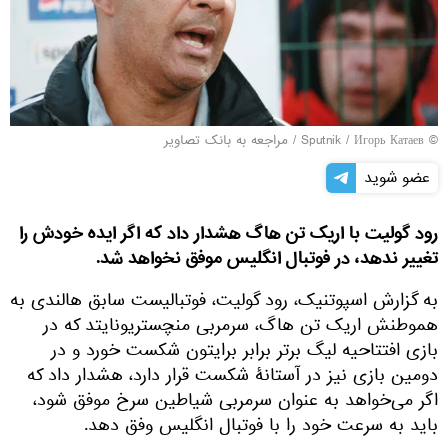
© Sputnik / Игорь Катаев
/
مراجعه به بانک تصاویر
عضو شوید
رود گولیت با اریک تن هاگ هشدار داد که اگر ایده خودش را
تغییر ندهد، در فوتبال انگلیس موفق نخواهد شد.
به گزارش اسپوتنیک، رود گولیت، فوتبالیست سابق هالندی به
هموطنش اریک تن هاگ، سرمربی منچستریونایتد که در
بازی افتتاحیه لیگ برتر برابر برایتون شکست خورد و در
دومین بازی نیز در آستانۀ شکست قرار دارد، هشدار داد که
اگر می‌خواهد به عنوان سرمربی شیاطین سرخ موفق شود،
باید به سرعت خود را با فوتبال انگلیس وفق دهد.