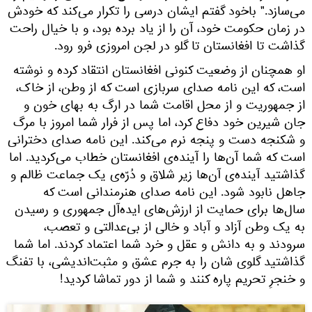
می‌سازد." باخود گفتم ایشان درسی را تکرار می‌کند که خودش
در زمان حکومت خود، آن را از یاد برده بود، و با خیال راحت
گذاشت تا افغانستان تا گلو در لجن امروزی فرو رود.
او همچنان از وضعیت کنونی افغانستان انتقاد کرده و نوشته
است، که این نامه صدای سربازی است که از وطن، از خاک،
از جمهوریت و از محل اقامت شما در ارگ به بهای خون و‌
جان شیرین خود دفاع کرد، اما پس از فرار شما امروز با مرگ
و شکنجه دست و پنجه نرم می‌کند. این نامه صدای دخترانی
است که شما آن‌ها را آینده‌ی افغانستان خطاب می‌کردید. اما
گذاشتید آینده‌ی آن‌ها زیر شلاق و دُرّه‌ی یک جماعت ظالم و
جاهل نابود شود. این نامه صدای هنرمندانی است که
سال‌ها برای حمایت‌ از ارزش‌های ایده‌آل جمهوری و رسیدن
به یک وطن آزاد و آباد و خالی از بی‌عدالتی و تعصب،
سرودند و به دانش و عقل و خرد شما اعتماد کردند. اما شما
گذاشتید گلوی‌ شان را به جرم عشق و مثبت‌اندیشی، با تفنگ
و‌ خنجرِ تحریم پاره کنند و شما از دور تماشا کردید!