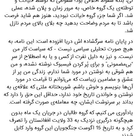
نی، بلکه سقوط اخلاقی بود؛ سقوطی که توسط خیانت و
توطئه‌ی یک گروه خاص، به مرور زمان و پلان شده، عملی
شد. اگر شما جزءِ گروه خیانت نبودید، هنوز هم شاید فرصت
باشد تا به مردم وضاحت بدهید چه بلای بالای مردم نازل
شد.
در پایان نامه سرگشاده اش دریا افزوده است: این نامه، به
هیچ صورت تحلیلی سیاسی نیست - که سیاست کار من
نیست. ‌و نیز به دلیل نفرت از کسی و یا به اصطلاح از سرِ
“بی‌مضمونی” و برای پُر کردن فیسبوک نوشته نشده، و من
هم شوقی به نوشتن در مورد شما ندارم. زندگی من پر از
عشق و مضامین زیباست که می‌توانم تا قیامت در مورد
آن‌ها بنویسم و خوش باشم. شوربختانه ملتی که علاقه‌ی به
نوشتن و خواندن تاریخ خود ندارد، حداقل این حق را دارد که
بداند بر سرنوشت ایشان، چه معامله‌ی صورت گرفته است.
یادآوری می کنیم، که گروه طالبان در جریان یک ماه بدون
هیچگونه درگیری نزدیک به 33 ولایت افغانستان را تصرف
کرد و به تاریخ 15 اگوست جنگجویان این گروه وارد کابل