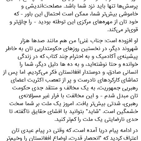
پرسش‌ها تنها باید نزد شما باشد. مصلحت‌اندیشی و
خاموشی بیش‌تر شما، ممکن است احتمال این باور - که
خود تان از مهره‌های مرکزی این توطئه بودید - را چاق‌تر و
قوی‌تر می‌کند.
او افزوده است: جناب غنی! من هم مانند صدها هزار
شهروند دیگر، در نخستین روزهای حکومتداریی تان به خاطر
پیشینه‌ی آکادمیک و به احترام چند کتاب که‌ در زندگی
خوانده و حتا نوشته‌اید، و به ده ها دلیل دیگر، شما را
انسانی صادق، و دوستدار افغانستان فکر می‌کردیم. اما پس از
تماشای کارکردهای نادرست و پر از تعصب اکثریت اعضای
رهبریی جمهوریت، به یک مخالف و منتقد جدی حکومت
تان مبدل شدم - و این مخالفت با فرار غیر مسؤلانه‌ی
رهبری، شدتی بیش‌تر یافت. امروز یک ملت بر شما سخت
خشمگین است. "شاید" بتوانید با افشای حقایق ناگفته، تا
حدی نارضایتی یک ملت را کم‌تر کنید.
در ادامه پیام دریا آمده است، که وقتی در پیام عیدی تان
اعتراف کردید که "انحصار قدرت، اوضاع افغانستان را وخیم‌تر