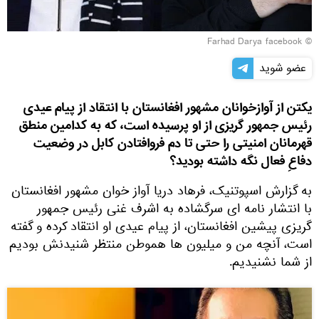
© Farhad Darya facebook
عضو شوید
یکتن از آوازخوانان مشهور افغانستان با انتقاد از پیام عیدی
رئیس جمهور گریزی از او پرسیده است، که به کدامین منطق
قهرمانان امنیتی را حتی تا دم فروافتادن کابل در وضعیت
دفاعِ فعال نگه داشته بودید؟
به گزارش اسپوتنیک، فرهاد دریا آواز خوان مشهور افغانستان
با انتشار نامه ای سرگشاده به اشرف غنی رئیس جمهور
گریزی پیشین افغانستان، از پیام عیدی او انتقاد کرده و گفته
است، آنچه من و میلیون ها هموطن منتظر شنیدنش بودیم
از شما نشنیدیم.