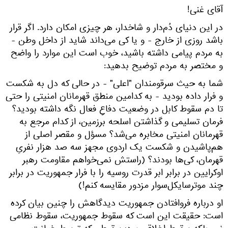
آقای غنی!
در این دنیای دُم‌دار و شاخدار، هر چیزی امکان دارد. اگر قرار
باشد روزی از خارج - و یا کی می‌داند شاید از داخل وطن -
به مردم پیامی داشته باشید، خوب است این موارد را واضح
و مختصر به مردم توضیح بدهید:
شما به حیث سرقومندان "اعلی" - در حالی که دل به شکست
و فرار داده بودید - به کدامین منطق قهرمانان امنیتی را حتی
تا دم سقوط کابل در وضعیت دفاعِ فعال نگه داشته بودید؟
فرمان تسلیمی و گذاشتن اسلحه برزمین، از کدام مرجع به
قهرمانان امنیتی مخابره می‌شد؟ مسؤل و مقصر اصلی از
هم‌پاشیدن و شکست یک اردوی مجهز سه صد هزار نفریِ
قهرمان، کی‌ها بودند؟ (راستش نمی‌خواهم مقاومت رهبر
اوکرایین در برابر ابر قدرت روسیه را با فرار جمهوریت در برابر
چند موترسایکل‌سوار مزدور مقایسه کنم!)
او درباره فروافتادن جمهوریت دیدگاهش را چنین بیان کرده
است: حقیقت این است که سقوط جمهوریت، سقوط نظامی