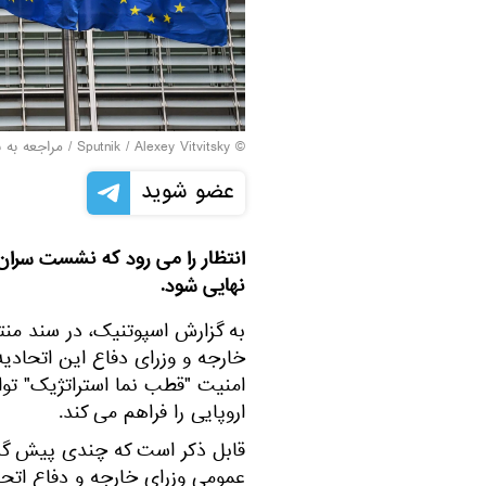
© Sputnik / Alexey Vitvitsky
/
مراجعه به 
عضو شوید
نهایی شود.
به گزارش اسپوتنیک، در سند منت
خارجه و وزرای دفاع این اتحادی
امنیت "قطب نما استراتژیک" تو
اروپایی را فراهم می کند.
قابل ذکر است که چندی پیش گز
عمومی وزرای خارجه و دفاع اتحا