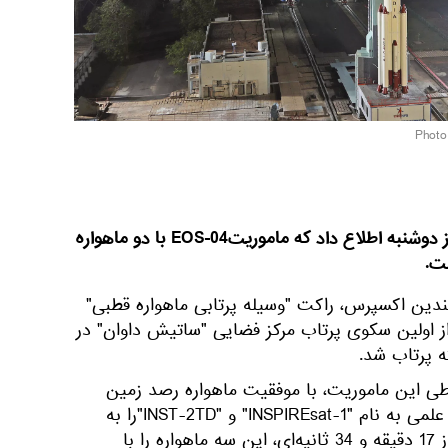
سازمان تحقیقات فضایی هند روز دوشنبه اطلاع داد که ماموریتEOS-04 با دو ماهواره
ت.
یندین اکسپرس، راکت "وسیله پرتابی ماهواره قطبی"
قت محلی از اولین سکوی پرتاب مرکز فضایی "ساتیش داوان" در
 این ماموریت، با موفقیت ماهواره رصد زمین
"EOS-4" و دو ماهواره فناوری و علمی به نام "INSPIREsat-1" و "INST-2TD"را به
فضا پرتاب کرد و پس از یک پرواز 17 دقیقه و 34 ثانیه‌ای، این سه ماهواره را با