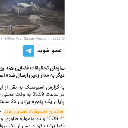
ISRO's First Space Mission in 2022
© Photo /
عضو شوید
دیگر به مدار زمین ارسال شده اس
به گزارش اسپوتنیک به نقل از ا
در ساعت 05:59 به و
پایان یک پنجره پرتابی 25 ساعته پرتاب شد.
سازمان تحقیقات فضایی هند
طی