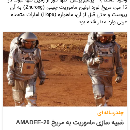
وجود داشته)؟ "پرسیویرنس" تنها دور از زمین تنها نبود: در
15 می، مریخ نورد اولین ماموریت چینی (Zhurong) به آن
پیوست و حتی قبل از آن، ماهواره (Hope) امارات متحده
عربی وارد مدار شده بود.
چندرسانه ای
شبیه سازی ماموریت به مریخ AMADEE-20