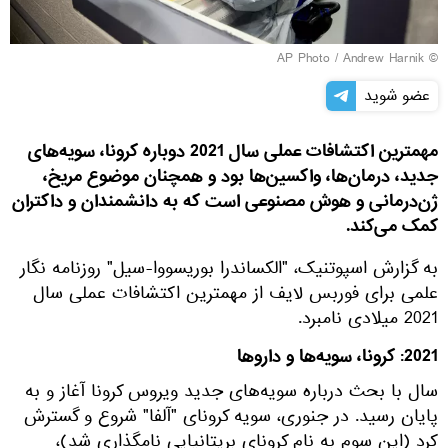
© AP Photo / Andrew Harnik
عضو شوید
مهمترین اکتشافات عملی سال 2021 دوباره کرونا، سویه‌های
جدید، درمان‌ها، واکسین‌ها بود و همچنان موضوع مریخ،
ژن‌درمانی و هوش مصنوعی است که به دانشمندان و داکتران
کمک می‌کند.
به گزارش اسپوتنیک، "الکساندرا بوریسووا-سیل" روزنامه نگار
علمی برای فوربس لایف از مهمترین اکتشافات عملی سال
2021 میلادی نامبرد.
2021: کرونا، سویه‌ها و داروها
سال با بحث درباره سویه‌های جدید ویروس کرونا آغاز و به
پایان رسید. در جنوری، سویه کرونای "آلفا" شروع و گسترش
کرد (این سوم به نام کرونای بریتانیایی نامگذاری شد)،