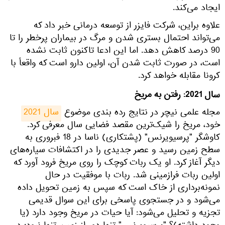
ایجاد می‌کند.
علاوه براین، شرکت فایزر از توسعه درمانی خبر داد که
می‌تواند احتمال بستری شدن و مرگ در بیماران پرخطر را تا
90 درصد کاهش دهد. اما این ادعا تاکنون ثابت نشده
است، در صورت ثابت شدن آن، اولین دارو است که واقعاً با
کرونا مقابله خواهد کرد.
سال 2021: رفتن به مریخ
مجله علمی نیچر در نتایج رده بندی موضوع
سال 2021
خود، مریخ را شیک‌ترین مقصد فضایی سال معرفی کرد.
کاوشگر "پرسیویرنس" (پشتکاری) ناسا در 18 فبروری به
سطح زمین رسید و عصر جدیدی را در اکتشافات سیاره‌‌های
دیگر آغاز کرد. او یک ربات کوچک را روی مریخ فرود آورد که
اولین ربات فرازمینی شد. ربات با موفقیت در حال
نمونه‌برداری از خاک است که سپس به زمین تحویل داده
می‌شود و در جستجوی پاسخی برای این سوال قدیمی
تجزیه و تحلیل می‌شود: آیا حیات در مریخ وجود دارد (یا