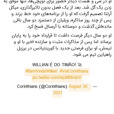
او در سی و هشت دیدار حضور برای توپچی‌ها، تنها موفق به
زدن یک گل شد. بعد از یک فصل بدون تاثیرگذاری، میکل
آرتتا تصمیم گرفت که او را از برنامه‌های خود خط بزند و
پس از چند روز مذاکره، ویلیان از دستمزد دو سال باقی
مانده‌اش گذشت و دوستانه با آرسنال فسخ کرد.
او دو سال دیگر فرصت داشت تا قرارداد خود را به پایان
برساند اما پس از مذاکرات مثبت و سازنده اخیر با او و
تیمش، او برای فرصتی جدید با کورینتیانس در برزیل
راهیاین تیم می شود.
WILLIAN É DO TIMÃO! 🚀
#BemVindoWillian
#VaiCorinthians
pic.twitter.com/Iqu988mloV
August 30, 
— Corinthians (@Corinthians)
2021