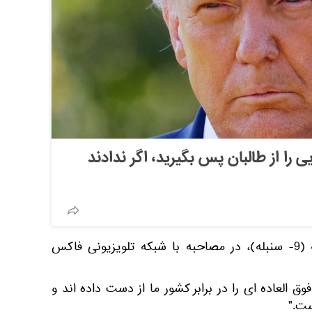
 را از طالبان پس بگیرید، اگر ندادند
این مطلب را وی روز سه شنبه (9- سنبله)، در مصاحبه با شبکه تلویزیونی فاکس
وق العاده ای را در برابر کشور ما از دست داده اند و
ست."