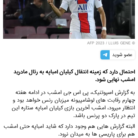
LLUIS GENE
© AFP 2023 /
عضو شوید
احتمال دارد که زمینه انتقال کیلیان امباپه به رئال مادرید
امشب نهایی شود.
به گزارش اسپوتنیک، پی اس جی امشب در ادامه هفته
چهارم رقابت های لوشامپیونه میزبان رنس خواهد بود و
انتظار میرود، امشب آخرین بازی کیلیان امباپه ستاره این
تیم در پارک دو پرنس باشد.
البته گزارش هایی هم وجود دارد که شاید امباپه حتی امشب
هم برای پاریسی ها به میدان نرود.