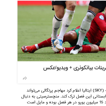
رینات بیانکونری + ویدیو/عکس
در همین رابطه، سایت «اسکای» (SKY) ایتالیا اعلام کرد مهاجم پرتگالی می‌تواند
 تابستانی این فصل ترک کند. منچسترسیتی به دنبال
ثبت قراردادی دو ساله با دستمزد 15 میلیون یورو در هر فصل بوده و مایل است