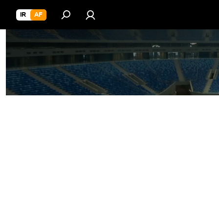
IR
AF