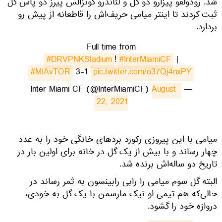
شد. رودولفو پیزارو دو گل و لئاندرو گونزالس پیرز دو پاس گل
ثبت کردند تا اینتر میامی حریف‌اش را قاطعانه از پیش رو
بردارد.
Full time from
#DRVPNKStadium
!
#InterMiamiCF
|
#MIAvTOR
3-1
pic.twitter.com/o37Qj4nxPY
August 
— Inter Miami CF (@InterMiamiCF)
22, 2021
میامی با این پیروزی رکورد بردهای خانگی خود را به عدد
چهار رساند و با بیش از یک گل در خانه برای اولین بار در
تاریخ دو ساله‌اش برنده شد.
البته گل سوم میامی را رابی رابینسون به ثمر رساند در
حالی‌که هم تیمی او نیک مارسمن با یک گل به خودی،
دروازه خود را گشود.