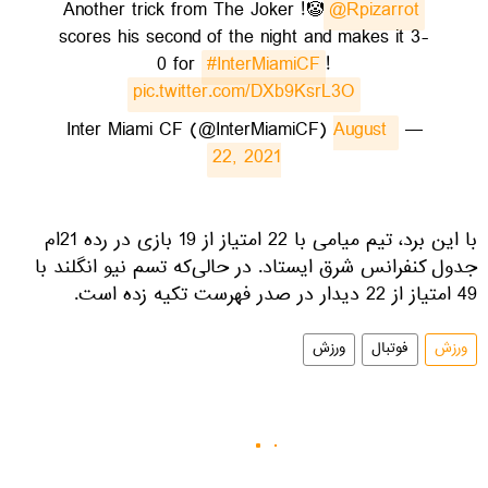
Another trick from The Joker !🤡
@Rpizarrot
scores his second of the night and makes it 3-
0 for
#InterMiamiCF
!
pic.twitter.com/DXb9KsrL3O
August 
— Inter Miami CF (@InterMiamiCF)
22, 2021
با این برد، تیم میامی با 22 امتیاز از 19 بازی در رده 21ام
جدول کنفرانس شرق ایستاد. در حالی‌که تسم نیو انگلند با
49 امتیاز از 22 دیدار در صدر فهرست تکیه زده است.
ورزش
فوتبال
ورزش