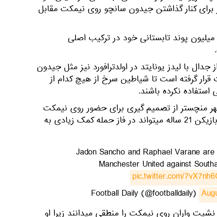
یر برای کنار گذاشتن جیدون سانچو روی نیمکت مقابل
رمربی نروژی هنوز به خرید 73 میلیون پوند تابستانی خود در ترکیب اصلی
 جدال با لیدز یونایتد در اولدترافورد نیز مثل جیدون
 قرار گرفته است تا شیاطین سرخ از هیچ کدام از
استفاده نکرده باشند.
شهر منچستر از تصمیم گیری برای حضور روی نیمکت
سانچو ناامید شده اند، زیرا این بازیکن 21 ساله میتواند در فاز حمله کمک زیادی به
🔴 Jadon Sancho and Raphael Varane are
Manchester United against South
pic.twitter.com/7vX7nh
Augu
 نشیت واران روی نیمکت را منطقی میدانند زیرا او