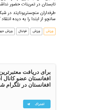
تابستان در تمرینات حضور نداشت
طرفداران منچستریونایتد در شبک
سانچو از ابتدا را به دیده انتقاد گ
ورزش
ورزش
فوتبال
ورزش جها
برای دریافت معتبرترین
افغانستان عضو کانال ا
افغانستان در تلگرام شو
اشتراک