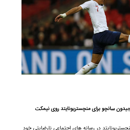
 جیدون سانچو برای منچستریونایتد روی نیمکت
نچستریونایتد در رسانه های اجتماعی نارضایتی خود