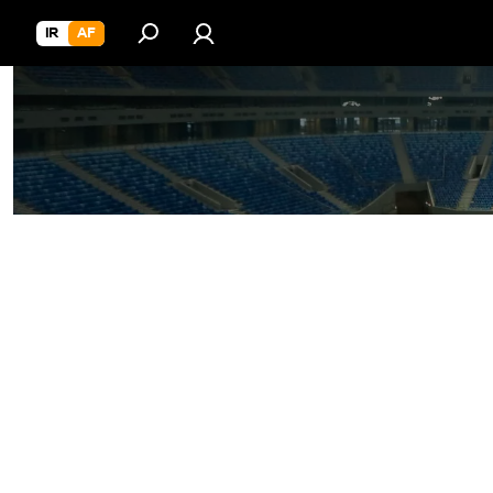
IR
AF