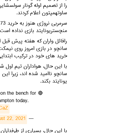
را از تصمیم اوله گونار سولسشا
ساوتهمپتون اعلام کردند.
س
منچستریونایتد بازی نداده است.
رافائل واران که هفته پیش قبل از
سانچو در بازی امروز روی نیمکت
خرید های خود در ترکیب ابتدایی 
با این حال، هواداران تیم اول 
یونایتد بکند.
 on the bench for
ampton today.
6CaZ
st 22, 2021
— Football Daily (@footballdaily)
با این حال، بسیاری از طرفداران