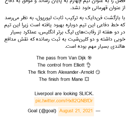
فصل را به عنوان تیم چهارم به پایان رساند و موفق به دفاع
از عنوان قهرمانی خود نشد.
با بازگشت فن‌دایک به ترکیب ثابت لیورپول، به نظر می‌رسد
که خط دفاعی این تیم دوباره بهبود یافته است زیرا این تیم
در دو هفته از رقابت‌های لیگ برتر انگلیس، عملکرد بسیار
خوبی داشته و دو کلین‌شیت به ثبت رسانده که نقش مدافع
هالندی بسیار مهم بوده است.
The pass from Van Dijk 🎯
The control from Elliott 👌
The flick from Alexander-Arnold 😏
The finish from Mane 💥
Liverpool are looking SLICK.
pic.twitter.com/Hx82QNBfDr
August 21, 2021
— Goal (@goal)