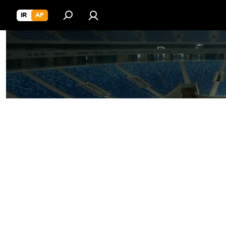
IR
AF