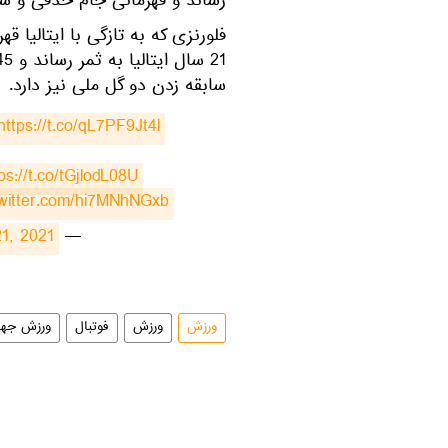
رساند و قهرمانی جام حذفی و سوپ
سابقه زدن دو گل ملی نیز دارد.
https://t.co/qL7PF9Jt4l
ps://t.co/tGjlodL08U
twitter.com/hi7MNhNGxb
1, 2021
— AC Milan (@acmilan)
ورزش
ورزش
فوتبال
ورزش جها