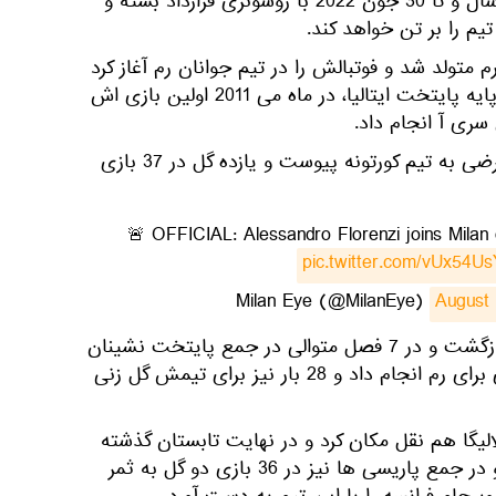
این بازیکن نامدار به مدت یک سال و تا 30 جون 2022 با روسونری قرارداد بسته و
رو که در 11 مارچ 1991 در رم متولد شد و فوتبالش را در تیم جوانان رم آغاز کرد
و پس از درخشش در تیم های پایه پایتخت ایتالیا، در ماه می 2011 اولین بازی اش
سری آ انجام داد.
وی در سال 2011/12 به صورت قرضی به تیم کورتونه پیوست و یازده گل در 37 بازی
🚨 OFFICIAL: Alessandro Florenzi joins Milan 
pic.twitter.com/vUx54U
August 
​وی در سال 2012 دوباره به رم بازگشت و در 7 فصل متوالی در جمع پایتخت نشینان
ایتالیا حضور داشت. او 278 بازی برای رم انجام داد و 28 بار نیز برای تیمش گل زنی
به والنسیا و لالیگا هم نقل مکان کرد و در نهایت تابستان گذشته
به پی اس جی فرانسه پیست. او در جمع پاریسی ها نیز در 36 بازی دو گل به ثمر