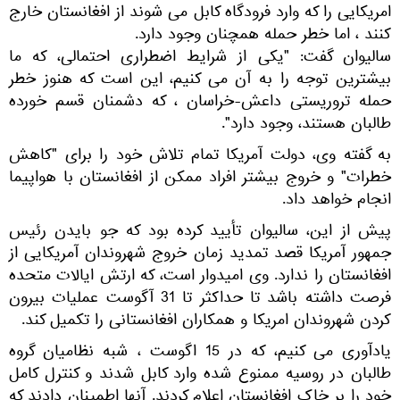
امریکایی را که وارد فرودگاه کابل می شوند از افغانستان خارج
کنند ، اما خطر حمله همچنان وجود دارد.
سالیوان گفت: "یکی از شرایط اضطراری احتمالی، که ما
بیشترین توجه را به آن می کنیم، این است که هنوز خطر
حمله تروریستی داعش-خراسان ، که دشمنان قسم خورده
طالبان هستند، وجود دارد".
به گفته وی، دولت آمریکا تمام تلاش خود را برای "کاهش
خطرات" و خروج بیشتر افراد ممکن از افغانستان با هواپیما
انجام خواهد داد.
پیش از این، سالیوان تأیید کرده بود که جو بایدن رئیس
جمهور آمریکا قصد تمدید زمان خروج شهروندان آمریکایی از
افغانستان را ندارد. وی امیدوار است، که ارتش ایالات متحده
فرصت داشته باشد تا حداکثر تا 31 آگوست عملیات بیرون
کردن شهروندان امریکا و همکاران افغانستانی را تکمیل کند.
یادآوری می کنیم، که در 15 اگوست ، شبه نظامیان گروه
طالبان در روسیه ممنوع شده وارد کابل شدند و کنترل کامل
خود را بر خاک افغانستان اعلام کردند. آنها اطمینان دادند که