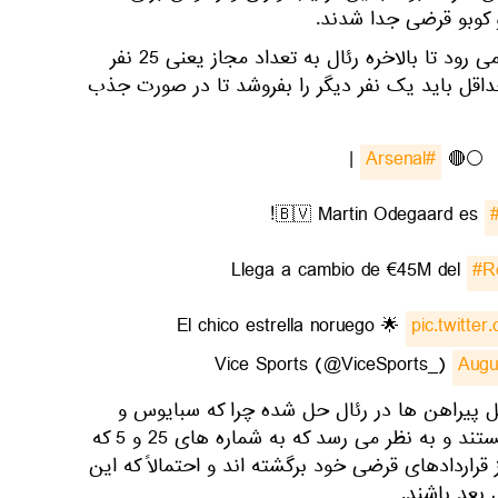
 کوبو قرضی جدا شدند.
اودگارد نیز به زودی به آرسنال می رود تا بالاخره رئال به تعداد مجاز یعنی 25 نفر
حداقل باید یک نفر دیگر را بفروشد تا در صورت جذب
|
#Arsenal
⚪🔴
!
🇧🇻 Martin Odegaard es
#R
pic.twitte
Augu
پیراهن ها در رئال حل شده چرا که سبایوس و
وایخو تنها بازیکنان بی شماره هستند و به نظر می رسد که به شماره های 25 و 5 که
قراردادهای قرضی خود برگشته اند و احتمالاً که این
بعد باشند.