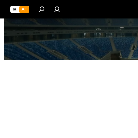
IR
AF