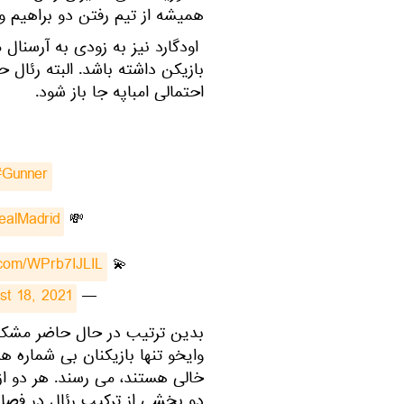
همیشه از تیم رفتن دو براهیم و
بازیکن داشته باشد. البته رئال 
احتمالی امباپه جا باز شود.
#Gunner
ealMadrid
💸 Llega a cambio de €45M del
r.com/WPrb7IJLIL
💫 El chico estrella noruego 🌟
st 18, 2021
— Vice Sports (@ViceSports_)
بدین ترتیب در حال حاضر مشکل 
خالی هستند، می رسند. هر دو از 
دو بخشی از ترکیب رئال در فصل 