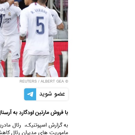
REUTERS
/ ALBERT GEA
©
عضو شوید
با فروش مارتین اودگارد به آرسنال، رئال مادرید دغدغه
ماموریت های مدیران رئال کاهش