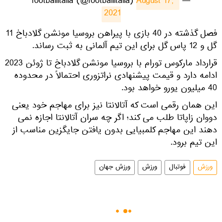
August 17, 
— footballitalia (@footballitalia)
2021
فصل گذشته در 40 بازی با پیراهن بروسیا مونشن گلادباخ 11
گل و 12 پاس گل برای این تیم آلمانی به ثبت رساند.
قرارداد مارکوس تورام با بروسیا مونشن گلادباخ تا ژوئن 2023
ادامه دارد و قیمت پیشنهادی نراتزوری احتمالاً در محدوده
40 میلیون یورو خواهد بود.
این همان رقمی است که آتالانتا نیز برای مهاجم خود یعنی
دووان زاپاتا طلب می کند؛ اگر چه سران آتالانتا اجازه نمی
دهند این مهاجم کلمبیایی بدون یافتن جایگزین مناسب از
این تیم برود.
ورزش
فوتبال
ورزش
ورزش جهان