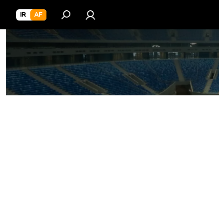
IR
AF