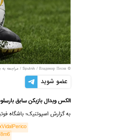
© Sputnik / Владимир Песня
/
مراجعه به 
عضو شوید
الکس ویدال بازیکن سابق بارسلون
به گزارش اسپوتنیک؛ باشگاه فوتبا
xVidalPerico
C8m6