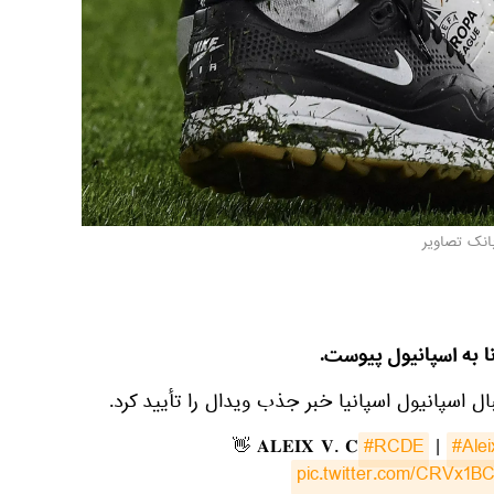
بانک تصاویر
ا به اسپانیول پیوست.
ل اسپانیول اسپانیا خبر جذب ویدال را تأیید کرد.
👋 𝐀𝐋𝐄𝐈𝐗 𝐕. 𝐂
#RCDE
|
#Alei
pic.twitter.com/CRVx1B