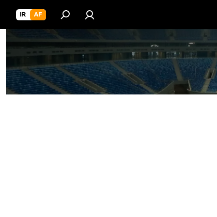
IR
AF