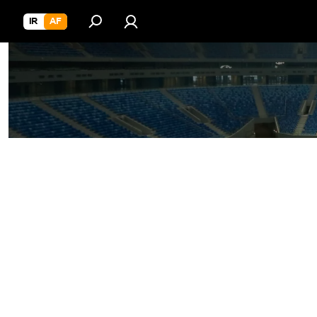
IR
AF