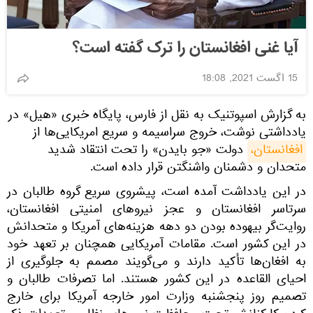
آیا غنی افغانستان را ترک گفته است؟
15 اگست 2021, 18:08
به گزارش اسپوتنیک به نقل از فارس، پایگاه خبری «هیل» در
یادداشتی نوشت، خروج سراسیمه و سریع امریکایی‌ها از
افغانستان،
دولت «جو بایدن» را تحت انتقاد شدید
متحدان و دشمنان واشنگتن قرار داده است.
در این یادداشت آمده است، پیشروی سریع گروه طالبان در
سرتاسر افغانستان و عجز نیروهای امنیتی افغانستان،
روایت‌گر بیهوده بودن دو دهه هزینه‌های آمریکا و متحدانش
در این کشور است. مقامات آمریکایی همچنان بر تعهد خود
به افغان‌ها تأکید دارند و می‌گویند مصمم به جلوگیری از
احیای القاعده در این کشور هستند. اما تصرفات طالبان و
تصمیم روز پنجشنبه وزارت امور خارجه آمریکا برای خارج