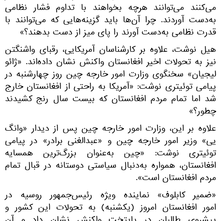
می‌کنند می‌توانند هرچه بخواهند با تداوم فشار نظامی
به‌دست آوردند. چرا آن‌ها باید گزینه‌هایی که می‌توانند با
قدرت نظامی به‌دست آورند را پای میز از دست بدهند؟»
هیل نوشت، علاوه بر کارشناسان آمریکایی، رقبای واشنگتن
نیز به تحولات اخیر افغانستان واکنش نشان داده‌اند. «ژائو
لیجیان» سخنگوی وزارت امور خارجه چین روز چهارشنبه در
پیامی توئیتری نوشت: «آمریکا به راحتی از افغانستان خارج
شد اما تمام مردم افغانستان که بیست سال رنج کشیدند
چطور؟»
علاوه بر این، وزارت امور خارجه چین پس از دیدار «وانگ
یی» وزیر امور خارجه چین و «عبدالغنی برادر» در پیامی
توئیتری نوشت: «چین به‌عنوان بزرگ‌ترین همسایه
افغانستان، همواره به‌دنبال سیاستی دوستانه در قبال تمام
مردم افغانستان است».
«ضمیر کابلوف» نماینده ویژه رئیس‌جمهور روسیه در
امور افغانستان امروز (یکشنبه) به تحولات این کشور و