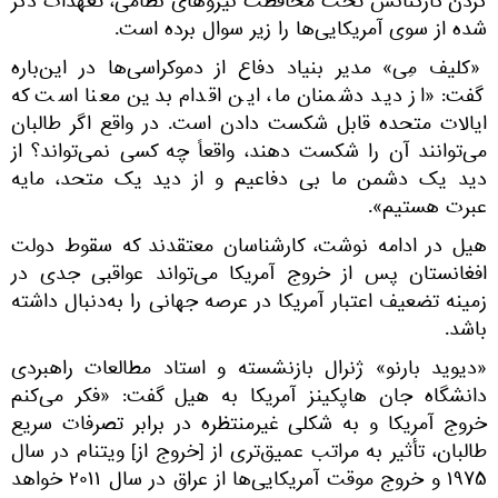
کردن کارکنانش تحت محافظت نیروهای نظامی، تعهدات ذکر
شده از سوی آمریکایی‌ها را زیر سوال برده است.
«کلیف مِی» مدیر بنیاد دفاع از دموکراسی‌ها در این‌باره
گفت: «از دید دشمنان ما، این اقدام بدین معنا است که
ایالات متحده قابل شکست دادن است. در واقع اگر طالبان
می‌توانند آن را شکست دهند، واقعاً چه کسی نمی‌تواند؟ از
دید یک دشمن ما بی دفاعیم و از دید یک متحد، مایه
عبرت هستیم».
هیل در ادامه نوشت، کارشناسان معتقدند که سقوط دولت
افغانستان پس از خروج آمریکا می‌تواند عواقبی جدی در
زمینه تضعیف اعتبار آمریکا در عرصه جهانی را به‌دنبال داشته
باشد.
«دیوید بارنو» ژنرال بازنشسته و استاد مطالعات راهبردی
دانشگاه جان هاپکینز آمریکا به هیل گفت: «فکر می‌کنم
خروج آمریکا و به شکلی غیرمنتظره در برابر تصرفات سریع
طالبان، تأثیر به مراتب عمیق‌تری از [خروج از] ویتنام در سال
۱۹۷۵ و خروج موقت آمریکایی‌ها از عراق در سال ۲۰۱۱ خواهد