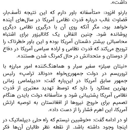
داشت».
بارنو افزود: «متأسفانه باور دارم که این نتیجه تأسف‌بار،
قضاوت غالب درباره قدرت نظامی آمریکا در سال‌های آینده
خواهد بود، مگر آنکه روی آن با درگیری نظامی دیگری
پوشانده شود. چنین اتفاقی یک کاتالیزور برای اشتباه
محاسباتی بیشتر دشمنان آمریکا بوده و این باور خطرناک را
ترویج می‌کند که قدرت نظامی و اراده سیاسی آمریکا در دفاع
از دوستان و متحدانش در حال کمرنگ شدن هستند».
«نیتان سِیلز» سفیر سیار و هماهنگ‌کننده امور مبارزه با
تروریسم در دولت جمهوری‌خواه «دونالد ترامپ» رئیس
جمهور سابق آمریکا در این‌باره گفت: «دیپلماسی زمانی
بهترین عملکرد را دارد که توسط تهدید معتبری از قدرت
نظامی آمریکا پشتیبانی شود و متأسفانه دولت بایدن هنگام
تصمیم برای خروج نیروها از افغانستان به توصیه ارتش
آمریکا، این اهرم فشار را از دست داد».
او در ادامه گفت: «خوشبین نیستم که راه ‌حلی دیپلماتیک در
اینجا وجود داشته باشد. از نقطه نظر طالبان آن‌ها فکر