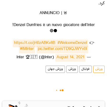
کرد.
🚨 | ANNUNCIO
Denzel Dumfries è un nuovo giocatore dell’Inter!
⚫️🔵
https://t.co/jH0zABKv8B
#WelcomeDenzel
👉
#IMInter
pic.twitter.com/TD9QJWYv0I
August 14, 2021
— Inter 🏆🇮🇹 (@Inter)
ورزش
فوتبال
ورزش
ورزش جهان