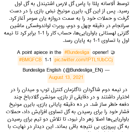
توسط آلاسانه پلئا با پاس گل لارس اشتیندل به گل اول
رسید. پس از این گل، بایرن مونیخ نبض بازی را در دست
گرفت و حملات خود را به سمت دروازه یان سومر آغاز کرد.
سرانجام در دقیقه چهل و دوم، روبرت لواندوفسکی ماشین
گلزنی لهستانی باواریایی‌ها، حساب کار را 1-1 برابر کرد تا نیمه
اول با تساوی 1-1 به پایان رسد.
A point apiece in the
#Bundesliga
opener! 🤝
#BMGFCB
1-1
pic.twitter.com/tPTL1UbCCj
— Bundesliga English (@Bundesliga_EN)
August 13, 2021
در نیمه دوم شاگردان ناگلزمان کنترل توپ و میدان را در
اختیار داشتند و در دقایقی از بازی، مونشن گلادباخ چند
دفعه خطر ساز شد. در ده دقیقه پایانی بازی، بایرن مونیخ
فشار خود را برای رسیدن به گل تساوی افزایش داد، حملات
باواریایی‌ها اصلا زهر دار نبود، تا تلاش دو تیم برای رسیدن
به گل پیروزی بی نتیجه باقی بماند. این دیدار در نهایت با