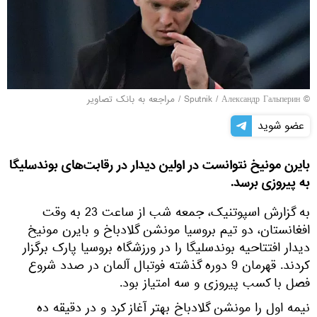
© Sputnik / Александр Гальперин
/
مراجعه به بانک تصاویر
عضو شوید
بایرن مونیخ نتوانست در اولین دیدار در رقابت‌های بوندسلیگا
به پیروزی برسد.
به گزارش اسپوتنیک، جمعه شب از ساعت 23 به وقت
افغانستان، دو تیم بروسیا مونشن گلادباخ و بایرن مونیخ
دیدار افتتاحیه بوندسلیگا را در ورزشگاه بروسیا پارک برگزار
کردند. قهرمان 9 دوره گذشته فوتبال آلمان در صدد شروع
فصل با کسب پیروزی و سه امتیاز بود.
نیمه اول را مونشن گلادباخ بهتر آغاز کرد و در دقیقه ده