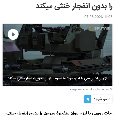
را بدون انفجار خنثی میکند
11:08 07.08.2026
Play
Video
ربات روسی با لیزر، مواد منفجره مینها را بدون انفجار خنثی میکند
© telegram sputnikafghanistan
عضو شوید
ربات روسی با لیزر، مواد منفجرهٔ مین‌ها را بدون انفجار خنثی