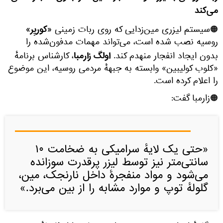
می‌کند
«کوریِر»
🟠سیستم لیزری مین‌زدایی که روی ربات زمینی
روسیه نصب شده است، می‌تواند مهمات مدفون‌شده را
اولگ زارمبا
بدون ایجاد انفجار منهدم کند.
، کارشناس برنامهٔ
«کلوب کولیبین» وابسته به جبههٔ مردمی روسیه، این موضوع
را اعلام کرده است.
🟠زارمبا گفت:
«حتی یک لایهٔ سرامیکی به ضخامت ۱۰
سانتی‌متر نیز توسط لیزر پرقدرت سوزانده
می‌شود و مواد منفجرهٔ داخل نارنجک، مین،
گلولهٔ توپ و موارد مشابه را از بین می‌برد.»