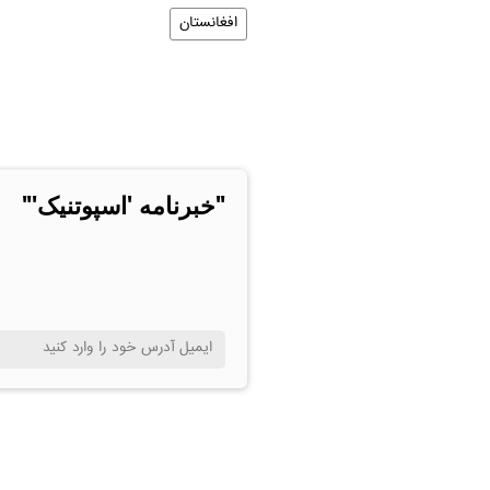
افغانستان
"خبرنامه 'اسپوتنیک'"