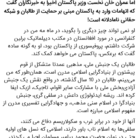
اما عمران خان نخست وزیر پاکستان اخیرا به خبرنگاران گفت
که اتهامات وارد به پاکستان مبنی بر حمایت از طالبان و شبکه
حقانی ناعادلانه است!
او نمی تواند چیز دیگری را بگوید، در ماه مه من در
کنفرانسی در مورد افغانستان در مکتب دیپلماتیک برلین
شرکت داشتم، پروفیسوری از پاکستان بود، او به گونه ساده
گفت که برعکس، پاکستان می خواهد کمک کند.
طالبان یک جنبش ملی، مذهبی عمدتا متشکل از قوم
پیشتون از بنیادگرایی اسلامی مدرن است، همان‌طور که من
می‌بینم، طالبان در 10 سال گذشته، در واقع نقش یک جنبش
آزادی‌بخش ملی با مشارکت سایر اقوام، تاجیک، ازبک ایفا
کرده اند. ریشه ایدئولوژی داعش در سلفی گری، جنبش
بنیادگرا در اسلام سنی مذهب، و جهادگرایی تفسیری مدرن از
مفهوم اسلامی مبارزه است.
آنها از خود در برابر غرب و سکولاریسم دفاع می کنند،
سلفی‌ها به اسلام ناب باور دارند، اسلامی که نسل های اولیه
حتی در زمان حضرت محمد پیامبر مسلمان اجرا می کردند،