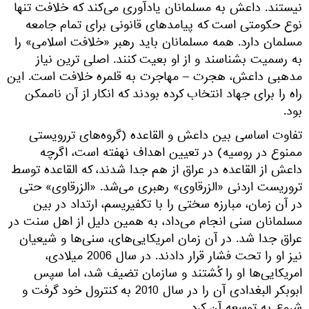
نیستند. داعش به مسلمانان یادآوری می‌کند که خلافت تنها
نوع حکومتی است که پیامدهای قانونی برای تمام جامعه
مسلمان دارد. همه مسلمانان باید رهبر «خلافت اسلامی» را
به رسمیت بشناسند و از او بعیت کنند. اصلی ترین نیاز
مدهبی داعش، هجرت – مهاجرت به قلمره خلافت است. این
راه را برای جهاد انتخاب کرده بودند که انکار از آن ناممکن
بود.
تفاوت اساسی بین داعش و القاعده (گروه‌های تررویستی
ممنوع در روسیه) در تعیین اهداف نهفته است، اگرچه
داعش از القاعده در عراق از هم جدا شدند، که القاعده توسط
تروریست‌ اردنی «الزرقاوی» رهبری می‌شد. «الزرقاوی» حتی
در آن زمان، مبارزه سختی را با تکفیریسم، ارتداد در بین
مسلمانان سنی انجام می‌داد، به همین دلیل از اهل سنت در
عراق جدا شد. در آن زمان امریکایی‌های، سنی‌ها و شیعیان
نیز او را تحت فشار قرار دادند. در سال 2006 میلادی،
امریکایی‌ها او را کُشتند و سازمان تضیف شد، اما سپس
ابوبکر البغدادی آن را در سال 2010 به کنترول خود گرفت و