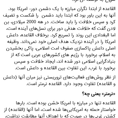
شروع به توسعه آن کرد.
القاعده از ابتدا نگران مبارزه با یک دشمن دور- امریکا بود.
آنها به این باور بود که ابتدا باید دشمن را شکست و تضیف
کرد و سپس خلافت را باید ساخت. در هه 2000 میلادی، بن
لادن گفت که خلافت هدفی دور برای نسل‌های آینده است،
اما البغدادی این روند را تسریع کرد. برخلاف القاعده، داعش
امریکا را در آینده نزدیک هدف اصلی خود نمی‌داند. وظیفه
اصلی داعش پاکسازی صفوف امت اسلامی، پاکی بخشیدن
به اسلام، برخورد با رژیم های کشورهای عربی است که از
بنیادگرایی اسلامی دور شده اند، ایجاد خلافت و سپس
برخورد با غرب. این تفاوت بین القاعده و داعش است.
از نظر روش‌های فعالیت‌های تروریستی نیز میان آنها (داعش
و القاعده) تفاوت وجود دارد. القاعده نرمتر است.
«نرمتر» یعنی چه؟
القاعده تنها در مبارزه با امریکا خشن بوده است. بارها
خواستار حمله به امریکایی‌ها شده است، اما آنها (القاعده) از
کشتن غربی‌ها در صورت که با اهداف آنها مطابقت نداشت،