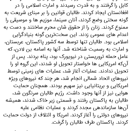
کابل را گرفتند و به قدرت رسیدند و امارت اسلامی را در
افغانستان ایجاد کردند. طالبان قوانین را بر مبنای شریعت به
گونه سختی وضع کردند، آنان سینما، موزیم ها و موسیقی را
ممنوع کردند. زنان را از حقوق شان محرم ساختند و دست به
اعدام های عمومی زدند. این سخت‌ترین گونه بنیادگرایی
اسلامی بود. طالبان تنها توسط سه کشور پاکستان، عربستان،
و امارت به رسمیت شناخته شد. آنها به اسامه بن لادن، که
عامل حمله تروریستی در نیویورک بود، پناه بردند. پس از
آن‌که امریکایی ها خواستار تحویل او شدند، این گروه او را
تحویل ندادند. عملیات آغاز شد، عملیات های زمینی توسط
نیروهای اتحاد شمالی انجام شد، هر چند که نیروهای ویژه
امریکایی و بریتانیایی نیز سهیم بودند. همچنان حمایت
هوایی نیز از آنها وجود داشت. رژیم طالبان سرنگون شد،
طالبان به پاکستان رفتند و قسمتی زیر خاک شدند، همیشه
آن‌ها سازماندهی مجدد کردند و عملیات نظامی علیه
نیروهای دولتی را آغاز کردند. امریکا و ائتلاف از دولت حمایت
کردند. پاکستان طرف طالبان را گرفت.