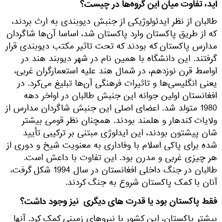
اید، تفاوت میان این گروه‌ها در چیست؟
طالبان از نظر ایدئولوژیکی از جنبش دیوبندی به ارث بردند،
که از طریق پاکستان وارد پاکستان شد، اساسا آن‌ها شاگردان
مدارس پاکستان که بودند که تحت تاثیر مکتب دیوبندی قرار
گرفتند. این دانشگاه با همین نام در شهر دیوبند هند در
اواسط قرن نوزدهم، در شمال هند علیه استعمارگران غربی،
یعنی انگلیسی‌ها و تاثیرات فرهنگی آن‌ها تبلیغ می‌کرد. در
افغانستان اولین جوانه این جنبش طالبان در اواخر دهه
1980 متولد شد. اعضای اصلی این جنبش شاگردان مدارس از
ولایات کندهار و هلمند بودند. همچنان نظر قومی بیشتر
شان پیشتون بودند، این ایدلوژی مبتنی بر ترکیبی تأیید
شده برای پاکی اسلام با وفاداری به معنویت شیخ و دوری از
هر چیزی غربی و مدرن بود. این تفاوت با داعش است.
طالبان در جنگ داخلی افغانستان در سال 1994 شکل گرفت،
آنان با کمک پاکستان شروع به جنگ کردند.
فقط پاکستان بود یا قدرت های دیگری نیز وجود داشت؟
بیشتر پاکستان، این کشور با نیروهای زمینی کمک کرد. آنها