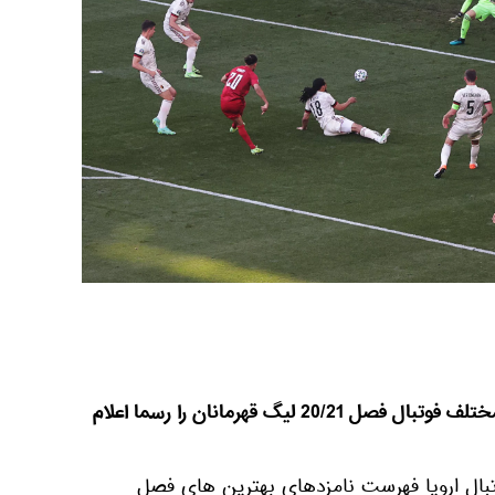
یوفا فهرست نامزدان پست‌های مختلف فوتبال فصل 20/21 لیگ قهرمانان را رسما اعلام
تبال اروپا فهرست نامزدهای بهترین های فصل