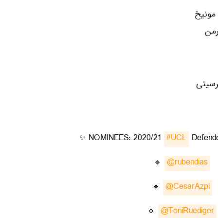
 مونیخ
رمن
رسیتی
✨ NOMINEES: 2020/21
#UCL
Defende
🔹
@rubendias
🔹
@CesarAzpi
🔹
@ToniRuediger