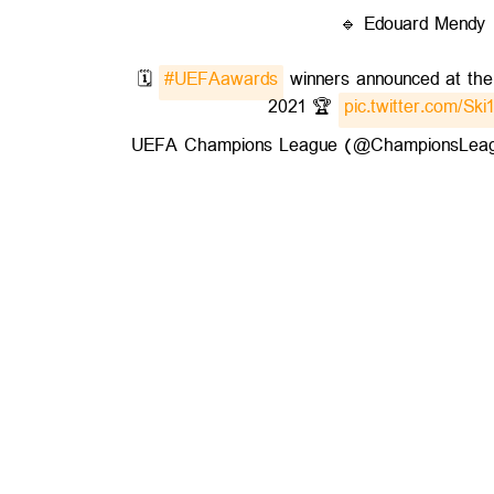
🔹 Edouard Mendy
🗓️
#UEFAawards
winners announced at th
2021 🏆
pic.twitter.com/Sk