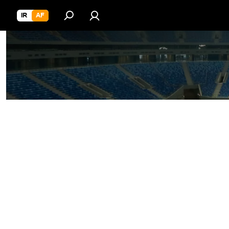
IR
AF