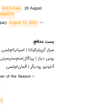
e
#UCLdraw
, 26 August
cxfMxR74
August 13, 2021
— UEFA Champions League (@ChampionsLeague)
پست مدافع:
سزار آزپیلیکوئتا | اسپانیا/چلسی
روبن دیاز | پرتگال/منچسترسیتی
آنتونیو رودیگر | آلمان/چلسی
er of the Season ✨
93