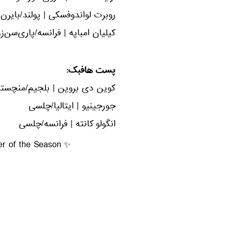
روبرت لواندوفسکی | پولند/بایرن
کیلیان امباپه | فرانسه/پاری‌سن‌ز
پست هافبک:
کوین دی بروین | بلجیم/منچست
جورجینیو | ایتالیا/چلسی
انگولو کانته | فرانسه/چلسی
r of the Season ✨