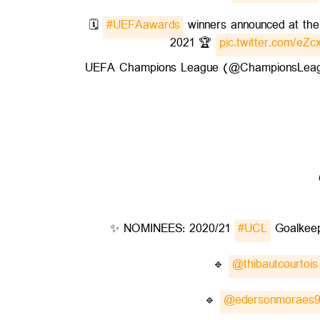
🗓️
#UEFAawards
winners announced at th
2021 🏆
pic.twitter.com/eZ
✨ NOMINEES: 2020/21
#UCL
Goalkeep
🔹
@thibautcourtois
🔹
@edersonmoraes