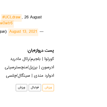
e
#UCLdraw
, 26 August
i1w0wtr6
August 13, 2021
— UEFA Champions League (@ChampionsLeague)
پست دروازه‌بان:
کورتوا | بلجیم/رئال مادرید
ادرسون | برزیل/منچسترسیتی
ادوارد مندی | سینگال/چلسی
ورزش
فوتبال
ورزش