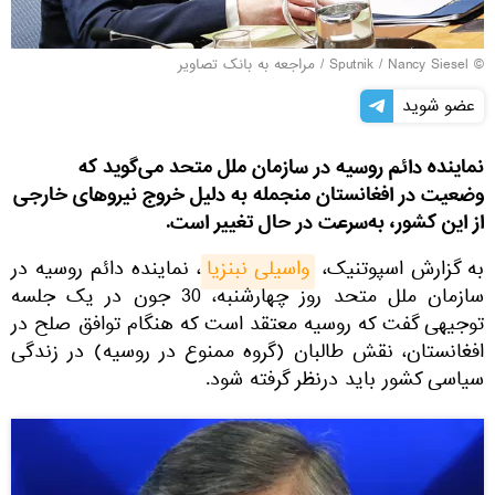
© Sputnik / Nancy Siesel
/
مراجعه به بانک تصاویر
عضو شوید
نماینده دائم روسیه در سازمان ملل متحد می‌گوید که
وضعیت در افغانستان منجمله به دلیل خروج نیروهای خارجی
از این کشور، به‌سرعت در حال تغییر است.
به گزارش اسپوتنیک،
واسیلی نبنزیا
، نماینده دائم روسیه در
سازمان ملل متحد روز چهارشنبه، 30 جون در یک جلسه
توجیهی گفت که روسیه معتقد است که هنگام توافق صلح در
افغانستان، نقش طالبان (گروه ممنوع در روسیه) در زندگی
سیاسی کشور باید درنظر گرفته شود.