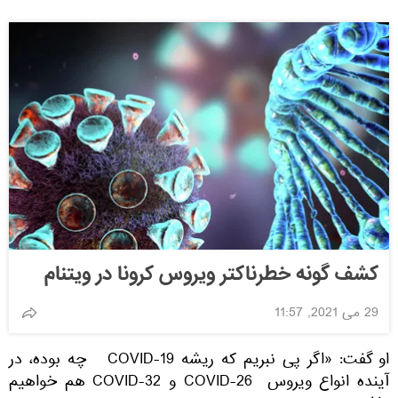
کشف گونه خطرناکتر ویروس کرونا در ویتنام
29 می 2021, 11:57
او گفت:‌ «اگر پی نبریم که ریشه COVID-19 چه بوده،‌ در
آینده انواع ویروس COVID-26 و COVID-32 هم خواهیم