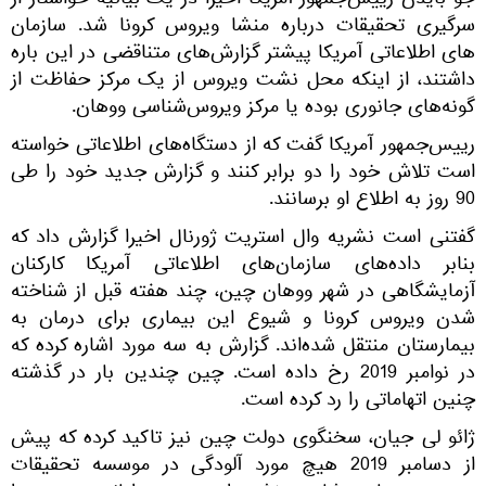
جو بایدن رییس‌جمهور آمریکا اخیرا در یک بیانیه خواستار از
سرگیری تحقیقات درباره منشا ویروس کرونا شد. سازمان
های اطلاعاتی آمریکا پیشتر گزارش‌های متناقضی در این باره
داشتند، از اینکه محل نشت ویروس از یک مرکز حفاظت از
گونه‌های جانوری بوده یا مرکز ویروس‌شناسی ووهان.
رییس‌جمهور آمریکا گفت که از دستگاه‌های اطلاعاتی خواسته
است تلاش خود را دو برابر کنند و گزارش جدید خود را طی
90 روز به اطلاع او برسانند.
گفتنی است نشریه وال استریت ژورنال اخیرا گزارش داد که
بنابر داده‌های سازمان‌های اطلاعاتی آمریکا کارکنان
آزمایشگاهی در شهر ووهان چین، چند هفته قبل از شناخته
شدن ویروس کرونا و شیوع این بیماری برای درمان به
بیمارستان منتقل شده‌اند. گزارش به سه مورد اشاره کرده که
در نوامبر 2019 رخ داده است. چین چندین بار در گذشته
چنین اتهاماتی را رد کرده است.
ژائو لی جیان، سخنگوی دولت چین نیز تاکید کرده که پیش
از دسامبر 2019 هیچ مورد آلودگی در موسسه تحقیقات