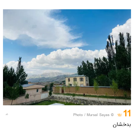
11
© Photo / Mursal Sayas
/18
بدخشان