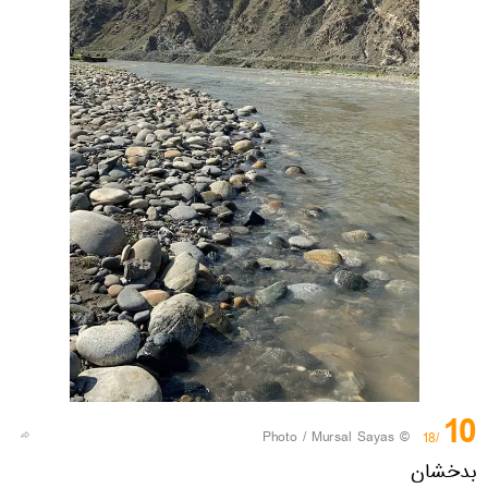
10
© Photo / Mursal Sayas
/18
بدخشان