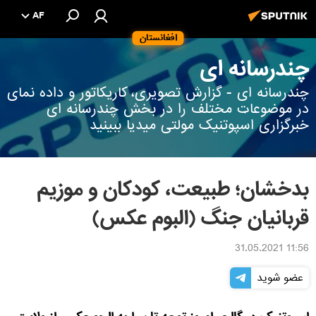
AF
افغانستان
چندرسانه ای
چندرسانه ای - گزارش تصویری، کاریکاتور و داده نمای
در موضوعات مختلف را در بخش چندرسانه ای
خبرگزاری اسپوتنیک مولتی میدیا ببینید
بدخشان؛ طبیعت، کودکان و موزیم
قربانیان جنگ (البوم عکس)
11:56 31.05.2021
عضو شوید