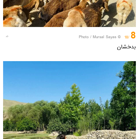
8
© Photo / Mursal Sayas
/18
بدخشان