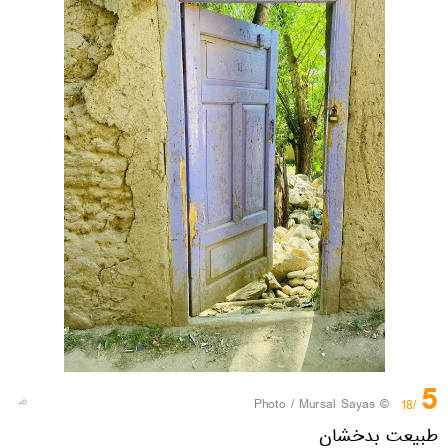
5
© Photo / Mursal Sayas
/18
طبیعت بدخشان