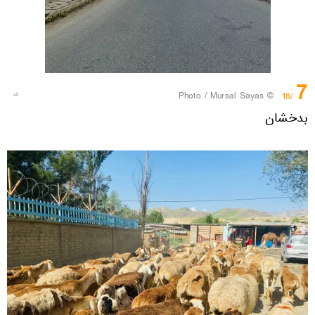
7
© Photo / Mursal Sayas
/18
بدخشان