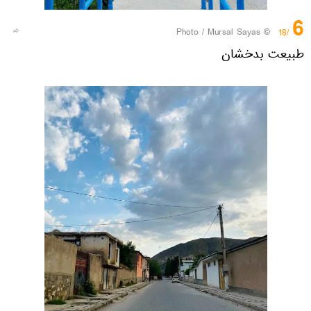
6
© Photo / Mursal Sayas
/18
طبیعت بدخشان