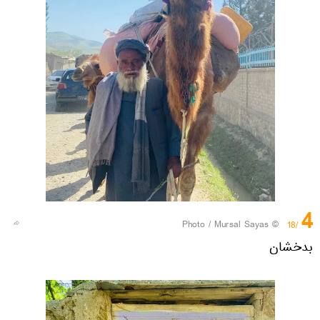
4
© Photo / Mursal Sayas
/18
بدخشان