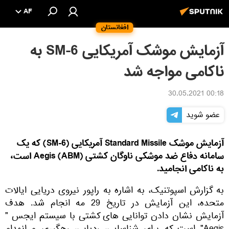
AF
افغانستان
آزمایش موشک آمریکایی SM-6 به
ناکامی مواجه شد
00:18 30.05.2021
عضو شوید
آزمایش موشک Standard Missile آمریکایی (SM-6) که یک
سامانه دفاع ضد موشکی ناوگان کشتی Aegis (ABM) است،
به ناکامی انجامید.
به گزارش اسپوتنیک، به اشاره به راپور نیروی دریایی ایالات
متحده، این آزمایش در تاریخ 29 مه انجام شد. هدف
آزمایش نشان دادن توانایی های کشتی با سیستم ایجس "