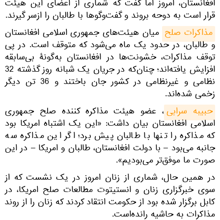
افغانستان، امروز اما گفت که شماری از اعضای این هیئت
قرار است به دوحه بروند و گفت‌وگوها با طالبان را ازسر گیرند.
مذاکرات صلح
میان هیئت‌های جمهوری اسلامی افغانستان
و طالبان، در حدود یک ماه می‌شود که متوقف است. در پی
توقف مذاکرات، خشونت‌ها در افغانستان به‌گونۀ بی‌سابقه
افزایش یافته‌اند؛ چنان‌که در جریان یک شبانه روز گذشته 32
نظامی و غیرنظامی در کشور جان باختند و 36 تن دیگر
زخمی شده‌اند.
حبیبه سرابی
، عضو هیئت مذاکره کننده صلح جمهوری
اسلامی افغانستان بیان داشت: «این یک اشتباه امریکا بود
که مذاکره را تنها با طالبان پیش برد؛ اگر این مذاکره سه
جانبه می‌بود – با دولت افغانستان، طالبان و امریکا – در این
صورت ما موفق‌تر می‌بودیم».
در همین حال، شماری از زنان امروز در یک نشست که از
سوی خبرگزاری زنان و انستیتوت مطالعات صلح امریکا، در
کابل برگزار شده بود از حکومت انتقاد کردند که زنان را از روند
مذاکرات به حاشیه رانده‌است.