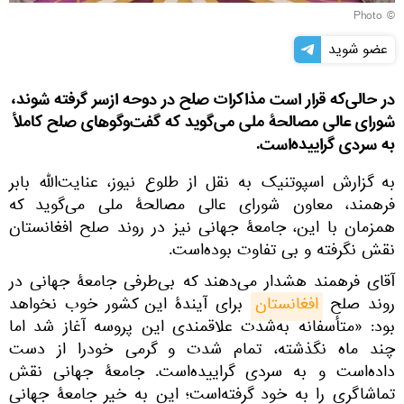
© Photo
عضو شوید
در حالی‌‎که قرار است مذاکرات صلح در دوحه ازسر گرفته شوند،
شورای عالی مصالحۀ ملی می‌گوید که گفت‌وگوهای صلح کاملأ
به سردی گراییده‌است.
به گزارش اسپوتنیک به نقل از طلوع نیوز، عنایت‌الله بابر
فرهمند، معاون شورای عالی مصالحۀ ملی‌ می‌گوید که
همزمان با این، جامعۀ جهانی نیز در روند صلح افغانستان
نقش نگرفته‌ و بی تفاوت بوده‌است.
آقای فرهمند هشدار می‌دهند که بی‌طرفی جامعۀ جهانی در
روند صلح
افغانستان
برای آیندۀ این کشور خوب نخواهد
بود: «متأسفانه به‌شدت علاقمندی این پروسه آغاز شد اما
چند ماه نگذشته، تمام شدت و گرمی خودرا از دست
داده‌است و به سردی گراییده‌است. جامعۀ جهانی نقش
تماشاگری را به خود گرفته‌است؛ این به خیر جامعۀ جهانی