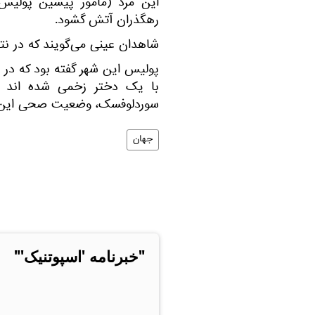
این مرد (مامور پیشین پولیس)
رهگذران آتش گشود.
شاهدان عینی می‌گویند که در نتی
پولیس این شهر گفته بود که در ن
با یک دختر زخمی شده‌ اند 
سوردلوفسک، وضعیت صحی این دخ
جهان
"خبرنامه 'اسپوتنیک'"