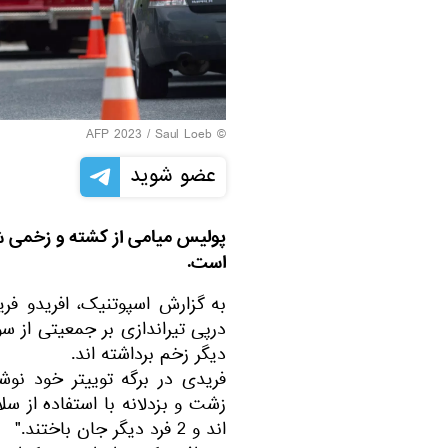
© AFP 2023 / Saul Loeb
عضو شوید
پولیس میامی از کشته و زخمی شد
است.
به گزارش اسپوتنیک، افریدو فر
دیگر زخم برداشته اند.
فریدی در برگه توییتر خود ن
اند و 2 فرد دیگر جان باختند."