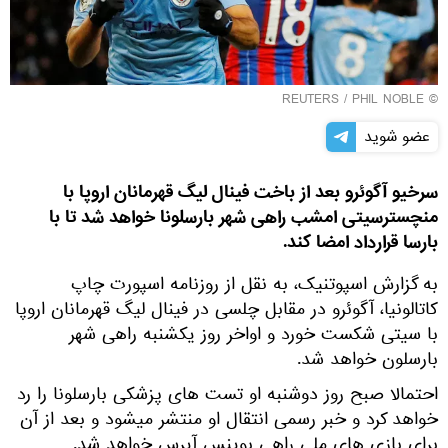
REUTERS
/ PHIL NOBLE
©
عضو شوید
سرخیو آگوئرو بعد از باخت فینال لیگ قهرمانان اروپا با
منچسترسیتی امشب راهی شهر بارسلونا خواهد شد تا با
بارسا قرارداد امضا کند.
به گزارش اسپوتنیک، به نقل از روزنامه اسپورت چاپ
کاتالونیا، آگوئرو در مقابل چلسی در فینال لیگ قهرمانان اروپا
با سیتی شکست خورد و اواخر روز یکشنبه راهی شهر
بارسلون خواهد شد.
احتمالا صبح روز دوشنبه او تست های پزشکی بارسلونا را رد
خواهد کرد و خبر رسمی انتقال او منتشر میشود و بعد از آن
برای بازی های ملی راهی بوینس آیرس خواهد شد.