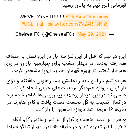
قهرمانی این تیم به پایان رسید.
WE'VE DONE IT!!!!!!!
#ChelseaChampions
#UCLFinal
pic.twitter.com/7VZ4RP8Kh6
May 29, 2021
— Chelsea FC (@ChelseaFC)
این دو تیم که قبل از این نیز سه بار در این فصل به مصاف
هم رفته بودند، در دیدار امشب برای چهارمین بار رو در روی
هم قرار گرفتند تا چهره قهرمان جدید اروپا مشخص گردد.
هر دو تیم در این دیدار نمایش بسیار خوبی داشتند و برای
باز کردن دروازه هم‌دیگر موقعیت‌های خوبی ایجاد کردند.
چلسی که در این دیدار برخلاف پیش‌بینی‌ها ظاهر شده بود،
در کمال تعجب به گُل نخست دست یافت و کای هاورتز در
دقیقه 42 موفق شد دروازه ادرسون را باز کند.
چلسی در نیمه نخست و قبل از به ثمر رساندن گُل، اتفاق
تلخی را نیز تجربه کرد و در دقیقه 39 این دیدار تیاگو سیلوا