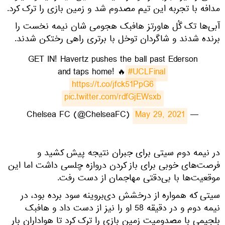
مدافه با تجربه این تیم مصدوم شد و زمین بازی را ترک کرد.
آبی‌ها تک گُل هاورتز هافبک هجومی شان نیمه نخست را
برنده شدند و شاگردان توخل با برتری راهی رختکن شدند.
GET IN! Havertz pushes the ball past Ederson
and taps home! 🔥
#UCLFinal
https://t.co/jfck51PpG6
pic.twitter.com/rdfGjEWsxb
May 29, 2021
— Chelsea FC (@ChelseaFC)
در نیمه دوم سیتی برای جبران نتیجه پیش کشید و
فرصت‌های خوبی برای باز کردن دروازه چلسی داشت اما این
موقعیت‌ها با بی‌دقتی مهاجمان از دست رفت.
سیتی که همواره از درخشش دی‌بروینه سود برده بود، در
نیمه دوم و در دقیقه 58 او را نیز از دست داد و هافبک
بلجیمی با مصدومیت زمین بازی را ترک کرد تا هواداران بار